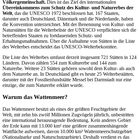
Völkergemeinschaft.
Dies ist das Ziel des internationalen
Übereinkommens zum Schutz des Kultur- und Naturerbes der
Welt
, das die UNESCO 1972 beschlossen hat. 167 Staaten,
darunter auch Deutschland, Dänemark und die Niederlande, haben
die Konvention unterzeichnet. Mit der Benennung von Kultur- und
Naturstätten für die Welterbeliste der UNESCO verpflichten sich die
betreffenden Staaten zu fortdauernden Schutz- und
Erhaltungsmaßnahmen. Über die Aufnahme von Stätten in die Liste
des Welterbes entscheidet das UNESCO-Welterbekomitee.
Die Liste des Welterbes umfasst derzeit insgesamt 721 Stätten in 124
Ländern. Davon zählen 554 zum Kulturerbe und 144 zum
Naturerbe. Weitere 23 Stätten gehören sowohl dem Kultur- als auch
dem Naturerbe an. In Deutschland gibt es heute 25 Welterbestätten,
darunter mit der Fossilienfundstätte Messel bei Darmstadt nur eine
einzige, die zum Naturerbe erklärt wurde.
Warum das Wattenmeer?
Das Wattenmeer besitzt als eines der größten Feuchtgebiete der
Welt, mit zehn bis zwölf Millionen Zugvögeln jährlich, unbestritten
eine international herausragende Bedeutung. Kein anderes Gebiet
der Erde kann mit 13.000 km² eine größere zusammenhängende
Wattfläche aufweisen, davon 10.000 km² Wattenmeerschutzgebiet
(Nationalparke und Naturschutzgebiete). Deshalb verdient es das