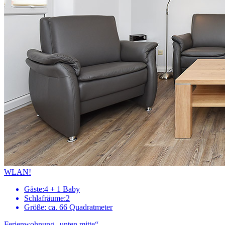
WLAN!
Gäste:
4 + 1 Baby
Schlafräume:
2
Größe:
ca. 66 Quadratmeter
Ferienwohnung „unten mitte“