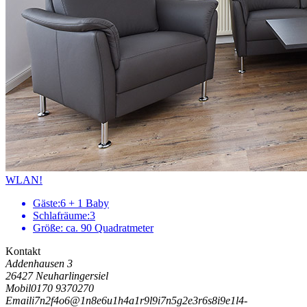
WLAN!
Gäste:
6 + 1 Baby
Schlafräume:
3
Größe:
ca. 90 Quadratmeter
Kontakt
Addenhausen 3
26427 Neuharlingersiel
Mobil
0170 9370270
Email
i
7
n
2
f
4
o
6
@
1
n
8
e
6
u
1
h
4
a
1
r
9
l
9
i
7
n
5
g
2
e
3
r
6
s
8
i
9
e
1
l
4
-