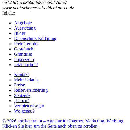
6
a
1
d
9
d
4
e
1
n
3
h
6
a
4
u
8
s
6
e
6
n
2
.
7
d
5
e
7
www.neuharlingersiel-addenhausen.de
Inhalte
Angebote
Ausstattung
Bilder
Datenschutz-Erklärung
Freie Termine
Gästebuch
Grundriss
Impressum
Jetzt buchen!
Kontakt
Mehr Urlaub
Preise
Reiseversicherung
Startseite
„Umzu“
Vermieter-Login
Wo genau?
© 2026 nordseetraum – Agentur für Internet, Marketing, Werbung
Klicken Sie hier, um die Seite nach oben zu scrollen.