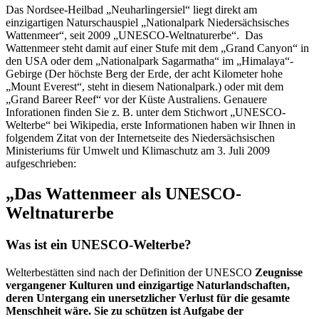
Das Nordsee-Heilbad „Neuharlingersiel“ liegt direkt am
einzigartigen Naturschauspiel „Nationalpark Niedersächsisches
Wattenmeer“, seit 2009 „UNESCO-Weltnaturerbe“. Das
Wattenmeer steht damit auf einer Stufe mit dem „Grand Canyon“ in
den USA oder dem „Nationalpark Sagarmatha“ im „Himalaya“-
Gebirge (Der höchste Berg der Erde, der acht Kilometer hohe
„Mount Everest“, steht in diesem Nationalpark.) oder mit dem
„Grand Bareer Reef“ vor der Küste Australiens. Genauere
Inforationen finden Sie z. B. unter dem Stichwort „UNESCO-
Welterbe“ bei Wikipedia, erste Informationen haben wir Ihnen in
folgendem Zitat von der Internetseite des Niedersächsischen
Ministeriums für Umwelt und Klimaschutz am 3. Juli 2009
aufgeschrieben:
„Das Wattenmeer als UNESCO-
Weltnaturerbe
Was ist ein UNESCO-Welterbe?
Welterbestätten sind nach der Definition der UNESCO
Zeugnisse
vergangener Kulturen und einzigartige Naturlandschaften,
deren Untergang ein unersetzlicher Verlust für die gesamte
Menschheit wäre. Sie zu schützen ist Aufgabe der